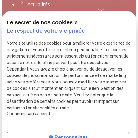
Actualités
Contact
contact@avocat-
Le secret de nos cookies ?
desmeulles.fr
Le respect de votre vie privée
Plan du site
Notre site utilise des cookies pour améliorer votre expérience de
Mentions légales
109 Boulevard de
navigation et vous offrir un contenu personnalisé. Les cookies
strictement nécessaires sont essentiels au fonctionnement de
Strasbourg
76600 LE
Politique de
base de notre site et ne peuvent pas être désactivés.
HAVRE
confidentialité
Cependant, vous avez le choix d'activer ou de désactiver les
cookies de personnalisation, de performance et de marketing
Gestion des
selon vos préférences. Vous pouvez modifier vos paramètres
cookies
de cookies à tout moment en cliquant sur le lien 'Gestion des
cookies' situé en bas de notre site. Veuillez noter que la
désactivation de certains cookies peut avoir un impact sur
certaines fonctionnalités du site.
Continuer sans accepter
Numéro de SIRET :
51140725600029
Personnaliser