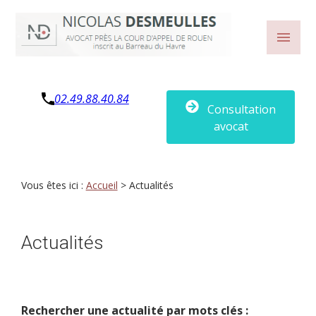
Panneau de gestion des cookies
menu
02.49.88.40.84
Consultation
avocat
Vous êtes ici :
Accueil
> Actualités
Actualités
Rechercher une actualité par mots clés :