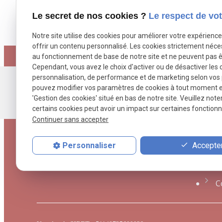
Le secret de nos cookies ?
Le respect de vot
X (formerly Twitter) est désactivé.
Facebook est désac
Autoriser
Notre site utilise des cookies pour améliorer votre expérienc
offrir un contenu personnalisé. Les cookies strictement néce
au fonctionnement de base de notre site et ne peuvent pas ê
Cependant, vous avez le choix d'activer ou de désactiver les 
personnalisation, de performance et de marketing selon vos
Liens
pouvez modifier vos paramètres de cookies à tout moment en 
'Gestion des cookies' situé en bas de notre site. Veuillez note
certains cookies peut avoir un impact sur certaines fonctionna
Continuer sans accepter
A
Maître Nicolas DESMEULLES, avocat au
V
Havre, vous reçoit au sein de son cabinet afin de
Accepter
Personnaliser
vous assister dans les domaines du droit public,
A
droit de l'expropriation, droit civil et droit pénal.
C