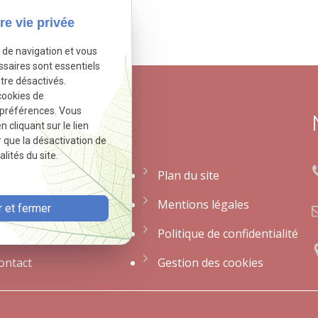
re vie privée
tivé.
Autoriser
e de navigation et vous
ssaires sont essentiels
tre désactivés.
cookies de
 préférences. Vous
 utiles
cliquant sur le lien
r que la désactivation de
lités du site.
ccueil
Plan du site
otre avocat
Mentions légales
 et fermer
ctualités
Politique de confidentialité
ontact
Gestion des cookies