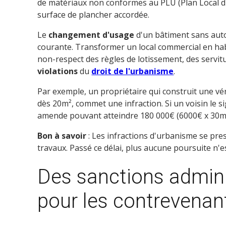
de matériaux non conformes au PLU (Plan Local d
surface de plancher accordée.
Le
changement d'usage
d'un bâtiment sans auto
courante. Transformer un local commercial en habi
non-respect des règles de lotissement, des servi
violations
du
droit de l'urbanisme
.
Par exemple, un propriétaire qui construit une v
dès 20m², commet une infraction. Si un voisin le si
amende pouvant atteindre 180 000€ (6000€ x 30m²)
Bon à savoir
: Les infractions d'urbanisme se pre
travaux. Passé ce délai, plus aucune poursuite n'e
Des sanctions admini
pour les contrevenan