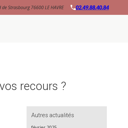
d de Strasbourg
76600 LE HAVRE
02.49.88.40.84
 vos recours ?
Autres actualités
février 2025