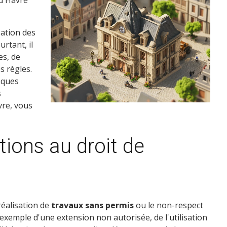
au Havre
sation des
urtant, il
s, de
s règles.
isques
s
vre, vous
tions au droit de
réalisation de
travaux sans permis
ou le non-respect
 exemple d'une extension non autorisée, de l'utilisation