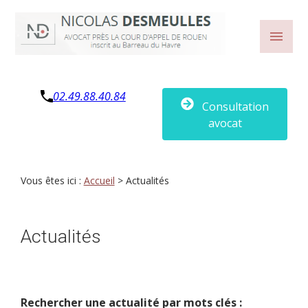
Panneau de gestion des cookies
menu
02.49.88.40.84
Consultation
avocat
Vous êtes ici :
Accueil
> Actualités
Actualités
Rechercher une actualité par mots clés :