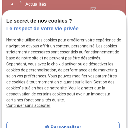
Actualités
Contact
contact@avocat-
Le secret de nos cookies ?
desmeulles.fr
Le respect de votre vie privée
Plan du site
Notre site utilise des cookies pour améliorer votre expérience de
Mentions légales
109 Boulevard de
navigation et vous offrir un contenu personnalisé. Les cookies
strictement nécessaires sont essentiels au fonctionnement de
Strasbourg
76600 LE
Politique de
base de notre site et ne peuvent pas être désactivés.
HAVRE
confidentialité
Cependant, vous avez le choix d'activer ou de désactiver les
cookies de personnalisation, de performance et de marketing
Gestion des
selon vos préférences. Vous pouvez modifier vos paramètres
cookies
de cookies à tout moment en cliquant sur le lien 'Gestion des
cookies' situé en bas de notre site. Veuillez noter que la
désactivation de certains cookies peut avoir un impact sur
certaines fonctionnalités du site.
Continuer sans accepter
Numéro de SIRET :
51140725600029
Personnaliser