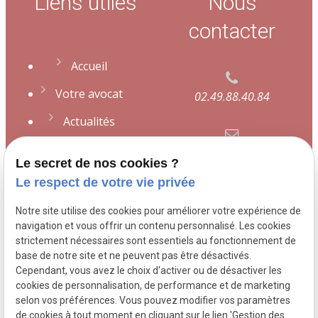
Liens utiles
Nous
contacter
Accueil
Votre avocat
02.49.88.40.84
Actualités
Contact
contact@avocat-
Le secret de nos cookies ?
desmeulles.fr
Le respect de votre vie privée
Plan du site
Notre site utilise des cookies pour améliorer votre expérience de
Mentions légales
109 Boulevard de
navigation et vous offrir un contenu personnalisé. Les cookies
strictement nécessaires sont essentiels au fonctionnement de
Strasbourg
76600 LE
Politique de
base de notre site et ne peuvent pas être désactivés.
HAVRE
confidentialité
Cependant, vous avez le choix d'activer ou de désactiver les
cookies de personnalisation, de performance et de marketing
Gestion des
selon vos préférences. Vous pouvez modifier vos paramètres
cookies
de cookies à tout moment en cliquant sur le lien 'Gestion des