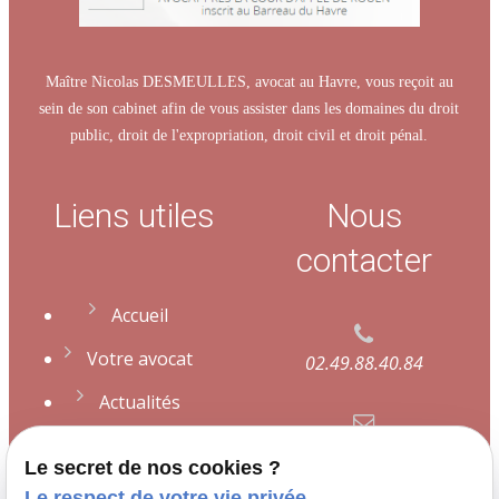
Maître Nicolas DESMEULLES, avocat au Havre, vous reçoit au
sein de son cabinet afin de vous assister dans les domaines du droit
public, droit de l'expropriation, droit civil et droit pénal.
Liens utiles
Nous
contacter
Accueil
Votre avocat
02.49.88.40.84
Actualités
Contact
contact@avocat-
Le secret de nos cookies ?
desmeulles.fr
Le respect de votre vie privée