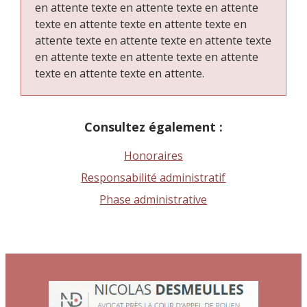
en attente texte en attente texte en attente
texte en attente texte en attente texte en
attente texte en attente texte en attente texte
en attente texte en attente texte en attente
texte en attente texte en attente.
Consultez également :
Honoraires
Responsabilité administratif
Phase administrative