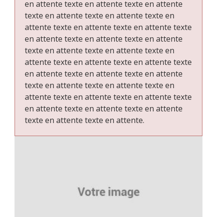
en attente texte en attente texte en attente
texte en attente texte en attente texte en
attente texte en attente texte en attente texte
en attente texte en attente texte en attente
texte en attente texte en attente texte en
attente texte en attente texte en attente texte
en attente texte en attente texte en attente
texte en attente texte en attente texte en
attente texte en attente texte en attente texte
en attente texte en attente texte en attente
texte en attente texte en attente.