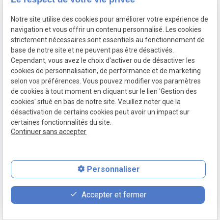
Plan du site
Notre site utilise des cookies pour améliorer votre expérience de
Mentions légales
109 Boulevard de
navigation et vous offrir un contenu personnalisé. Les cookies
strictement nécessaires sont essentiels au fonctionnement de
Strasbourg
76600 LE
Politique de
base de notre site et ne peuvent pas être désactivés.
HAVRE
confidentialité
Cependant, vous avez le choix d'activer ou de désactiver les
cookies de personnalisation, de performance et de marketing
Gestion des
selon vos préférences. Vous pouvez modifier vos paramètres
cookies
de cookies à tout moment en cliquant sur le lien 'Gestion des
cookies' situé en bas de notre site. Veuillez noter que la
désactivation de certains cookies peut avoir un impact sur
certaines fonctionnalités du site.
Continuer sans accepter
Numéro de SIRET :
51140725600029
Personnaliser
place
event
phone
Accepter et fermer
Plan d'accès
Rendez-vous
02.49.88.40.84